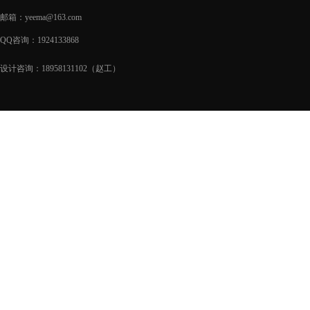
邮箱：yeema@163.com
QQ咨询：1924133868
设计咨询：18958131102（赵工）