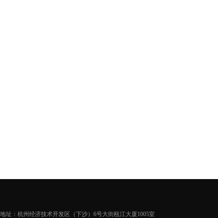
地址：杭州经济技术开发区（下沙）6号大街瓯江大厦1005室