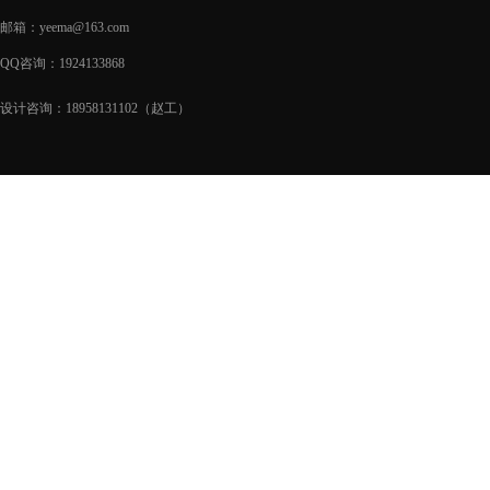
邮箱：yeema@163.com
QQ咨询：1924133868
设计咨询：18958131102（赵工）