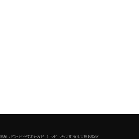
地址：杭州经济技术开发区（下沙）6号大街瓯江大厦1005室